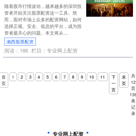
随着股市行情波动，越来越多的深圳投
资者开始关注股票配资这一工具。然
而，面对市场上众多的配资网站，如何
选择正规、安全、低息的平台，成为投
资者最关心的问题。本文将从....
湘西股票配资
阅读：
188
栏目：
专业网上配资
共
首
1
2
3
4
5
6
7
8
9
10
11
下
末
12
页
一
页
页
页
13
条
记
录
专业网上配资